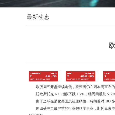
最新动态
欧
欧股周五开盘继续走低，投资者仍在因本周宣布的
泛欧斯托克 600 指数下跌 1.7%，继周四暴跌 5.53
由于全球在消化美国总统唐纳德・特朗普对 180 多个
周四受冲击最严重的行业包括零售业，斯托克豪华 10