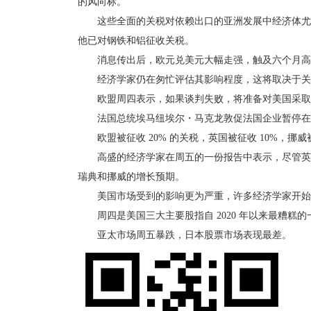
的风向标。
这些全面的关税对依赖出口的亚洲发展中经济体尤其不
他已对钢铁和铝征收关税。
消息传出后，欧元兑美元大幅走强，触及六个月高点，
经济学家仍在匆忙评估其影响程度，这将取决于关税
欧盟周四表示，如果谈判失败，将准备对美国采取
法国总统埃马纽埃尔・马克龙敦促法国企业暂停在美
欧盟被征收 20% 的关税，英国被征收 10%，挪威被
高盛的经济学家在周五的一份报告中表示，尽管英国的关
瑞典和挪威的增长预期。
美国市场受到的影响更为严重，许多经济学家开始
周四是美国三大主要股指自 2020 年以来最糟糕的一天
亚太市场周五暴跌，日本股票市场表现最差。