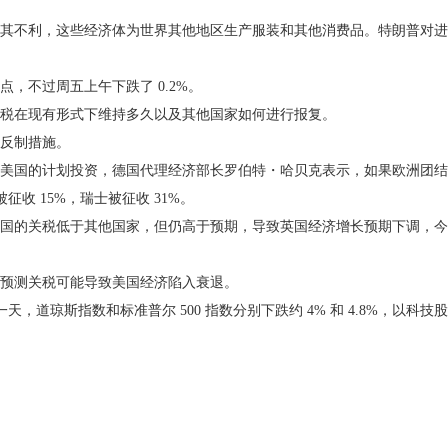
利，这些经济体为世界其他地区生产服装和其他消费品。特朗普对进口到
不过周五上午下跌了 0.2%。
在现有形式下维持多久以及其他国家如何进行报复。
反制措施。
国的计划投资，德国代理经济部长罗伯特・哈贝克表示，如果欧洲团结一
征收 15%，瑞士被征收 31%。
税低于其他国家，但仍高于预期，导致英国经济增长预期下调，今年从 0
预测关税可能导致美国经济陷入衰退。
，道琼斯指数和标准普尔 500 指数分别下跌约 4% 和 4.8%，以科